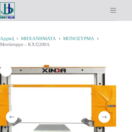
Μετάβαση
στο
περιεχόμενο
Αρχική
ΜΗΧΑΝΗΜΑΤΑ
ΜΟΝΟΣΥΡΜΑ
Μονόσυρμο – KXJ2200A