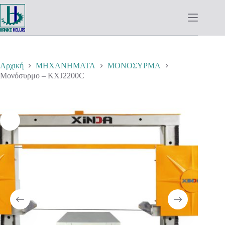
Μετάβαση
στο
περιεχόμενο
Αρχική
ΜΗΧΑΝΗΜΑΤΑ
ΜΟΝΟΣΥΡΜΑ
Μονόσυρμο – KXJ2200C