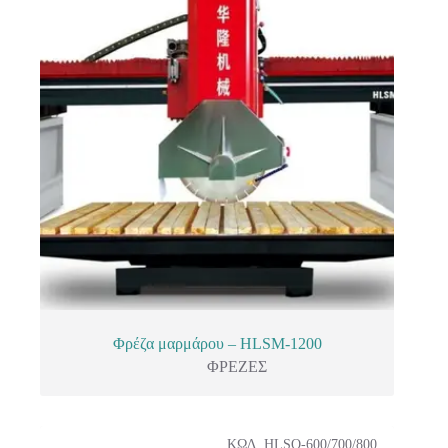
Φρέζα μαρμάρου – HLSM-1200
ΦΡΕΖΕΣ
ΚΩΔ. HLSQ-600/700/800