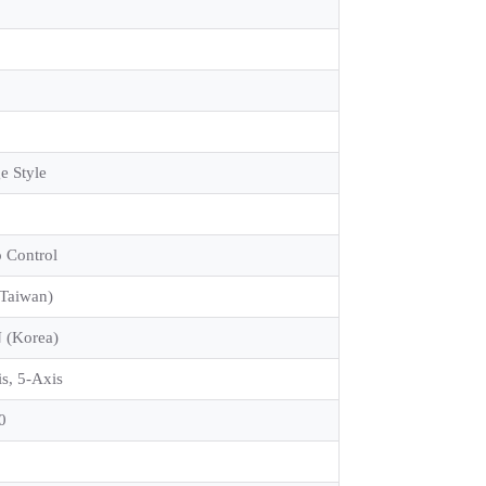
e Style
 Control
(Taiwan)
(Korea)
s, 5-Axis
0