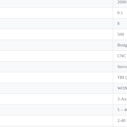
2000
0.1
8
500
Bridg
CNC
Servo
TBI 
WON 
3-Axi
5 – 4
2-40