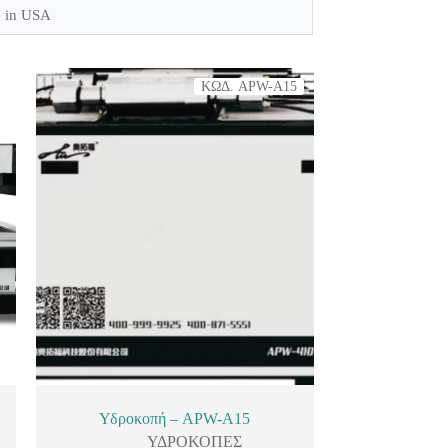
 in USA
ΚΩΔ. APW-A15
Υδροκοπή – APW-A15
ΥΔΡΟΚΟΠΕΣ